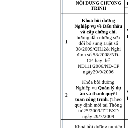
NỘI DUNG CHƯƠNG
TRÌNH
Khoá bồi dưỡng
Nghiệp vụ về Đấu thầu
và cấp chứng chỉ,
hướng dẫn những sửa
1
đổi bổ sung Luật số
38/2009/QH12& Nghị
định số 58/2008/NĐ-
CP thay thế
NĐ111/2006/NĐ-CP
ngày29/9/2006
Khóa bồi dưỡng
Nghiệp vụ
Quản lý dự
án và thanh quyết
2
toán công trình.
(Theo
quy định mới taị Thông
tư 25/2009/TT-BXD
ngày 29/7/2009
Khoá bồi dưỡng nghiệp