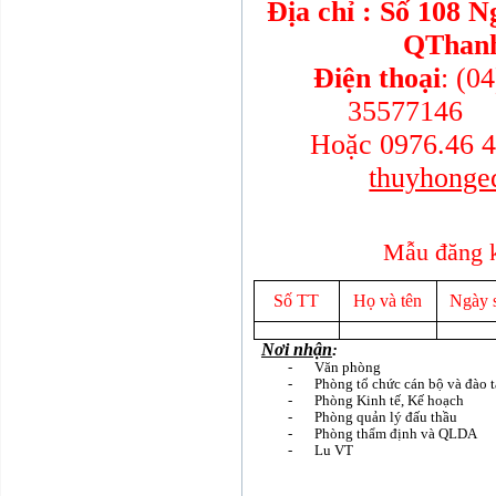
Địa chỉ
: Số 108 N
QThanh
Điện thoại
: (0
35577146 F
Hoặc 0976.46 4
thuyhong
Mẫu đăng k
Số TT
Họ và tên
Ngày 
Nơi nhận
:
-
Văn phòng
-
Phòng tổ chức cán bộ và đào 
-
Phòng Kinh tế, Kế hoạch
-
Phòng quản lý đấu thầu
-
Phòng thẩm định và QLDA
-
L­u
VT