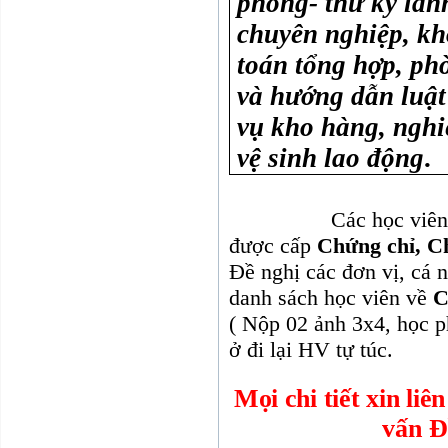
phòng- thư ký lãn
chuyên nghiệp, kh
toán tổng hợp, ph
và hướng dẫn luật
vụ kho hàng, nghi
vệ sinh lao động
.
Các học viên
được cấp
Chứng chỉ, C
Đề nghị các đơn vị, cá 
danh sách học viên về
C
( Nộp 02 ảnh 3x4, học ph
ở đi lại HV tự túc.
Mọi chi tiết xin liê
vấn Đ