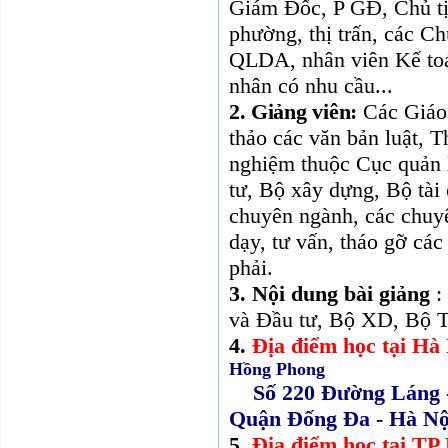
Giám Đốc, P GĐ, Chủ tị
phường, thị trấn, các C
QLDA, nhân viên Kế toán
nhân có nhu cầu...
2. Giảng viên:
Các Giáo 
thảo các văn bản luật, T
nghiệm thuộc Cục quản 
tư, Bộ xây dựng, Bộ tài
chuyên ngành, các chuyê
dạy, tư vấn, tháo gỡ c
phải.
3.
Nội dung bài giảng
:
và Đầu tư, Bộ XD, Bộ T
4.
Địa điểm học tại Hà
Hồng Phong
Số 220 Đường Láng -
Quận Đống Đa - Hà Nộ
5.
Địa điểm học tại T