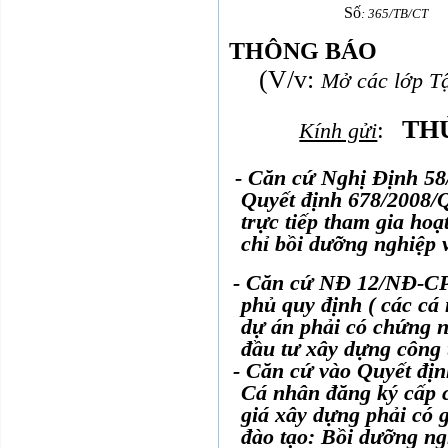
Số
: 365/TB/CT
THÔNG BÁO
(V/v:
Mở các lớp T
TH
:
Kính gửi
- Căn cứ Nghị Định 5
Quyết định 678/2008/
trực tiếp tham gia ho
chỉ bồi dưỡng nghiệp 
- Căn cứ NĐ 12/NĐ-CP
phủ quy định ( các cá 
dự án phải có chứng n
đầu tư xây dựng công 
- Căn cứ vào Quyết đị
Cá nhân đăng ký cấp 
giá xây dựng phải có 
đào tạo: Bồi dưỡng ng