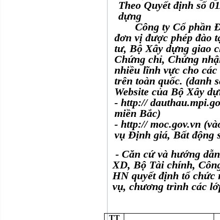
Theo Quyết định số 
dựng
Công ty Cổ phần Đào
đơn vị được phép đào 
tư, Bộ Xây dựng giao 
Chứng chỉ, Chứng nhận
nhiều lĩnh vực cho các
trên toàn quốc. (danh s
Website của Bộ Xây dự
- http:// dauthau.mpi.g
miền Bắc)
- http:// moc.gov.vn (v
vụ Định giá, Bất động 
- Căn cứ và hướng dẫn
XD, Bộ Tài chính, Công
HN quyết định tổ chức
vụ, chương trình các l
TT